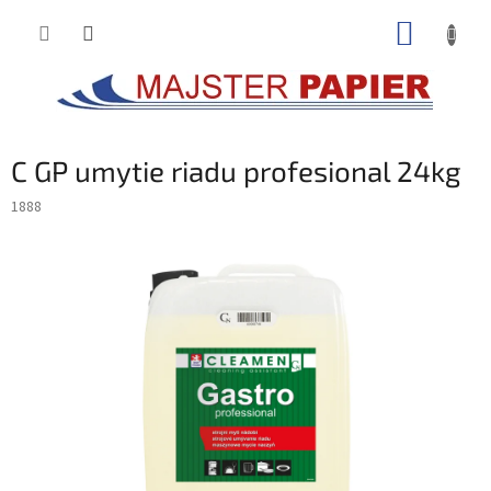
Prejsť
NÁKUP
na
obsah
KOŠÍK
C GP umytie riadu profesional 24kg
1888