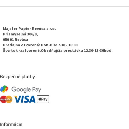
Z
á
p
ä
Majster Papier Revúca s.r.o.
t
Priemyselná 306/9,
050 01 Revúca
i
Predajna otvorená: Pon-Pia: 7.30 - 16:00
e
Štvrtok -zatvorené.Obedňajšia prestávka 12.30-13-30hod.
Bezpečné platby
Informácie