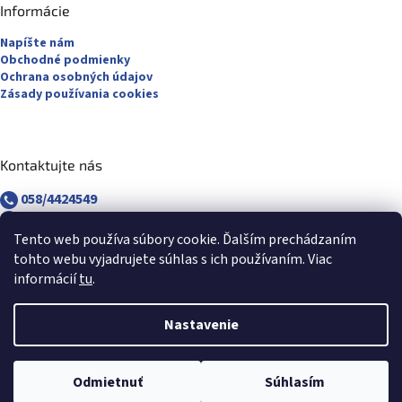
Informácie
Napíšte nám
Obchodné podmienky
Ochrana osobných údajov
Zásady používania cookies
Kontaktujte nás
058/4424549
058/4882830
revuca@majsterpapier.sk
Tento web používa súbory cookie. Ďalším prechádzaním
tohto webu vyjadrujete súhlas s ich používaním. Viac
informácií
tu
.
Nastavenie
Vytvoril Shoptet
Odmietnuť
Súhlasím
Copyright 2026
Majsterpapier.sk
. Všetky práva vyhradené.