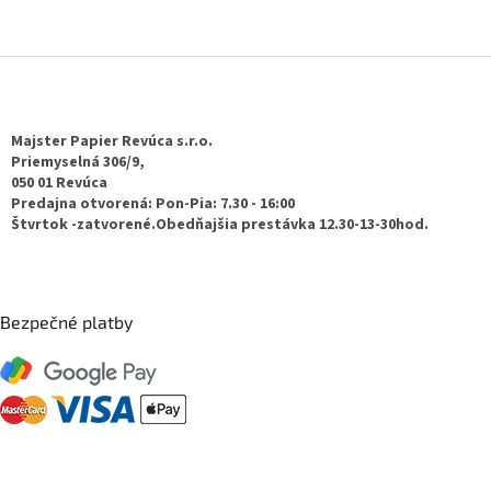
Z
á
p
ä
Majster Papier Revúca s.r.o.
t
Priemyselná 306/9,
050 01 Revúca
i
Predajna otvorená: Pon-Pia: 7.30 - 16:00
e
Štvrtok -zatvorené.Obedňajšia prestávka 12.30-13-30hod.
Bezpečné platby