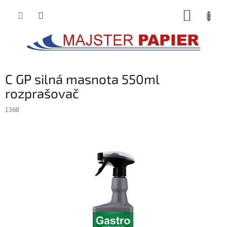
Prejsť
NÁKUP
na
obsah
KOŠÍK
C GP silná masnota 550ml
rozprašovač
1368