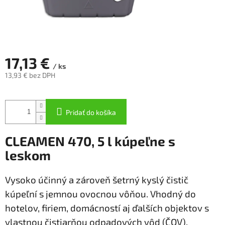
17,13 €
/ ks
13,93 € bez DPH
Jednotková
cena:
Pridať do košíka
CLEAMEN 470, 5 l kúpeľne s
leskom
Vysoko účinný a zároveň šetrný kyslý čistič
kúpeľní s jemnou ovocnou vôňou. Vhodný do
hotelov, firiem, domácností aj ďalších objektov s
vlastnou čistiarňou odpadových vôd (ČOV).