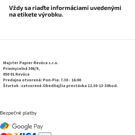
Vždy sa riaďte informáciami uvedenými
na etikete výrobku.​
Z
á
p
ä
Majster Papier Revúca s.r.o.
t
Priemyselná 306/9,
050 01 Revúca
i
Predajna otvorená: Pon-Pia: 7.30 - 16:00
e
Štvrtok -zatvorené.Obedňajšia prestávka 12.30-13-30hod.
Bezpečné platby