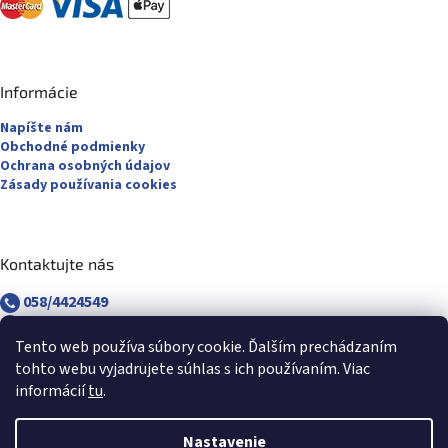
Informácie
Napíšte nám
Obchodné podmienky
Ochrana osobných údajov
Zásady používania cookies
Kontaktujte nás
058/4424549
058/4882830
revuca@majsterpapier.sk
Tento web používa súbory cookie. Ďalším prechádzaním
tohto webu vyjadrujete súhlas s ich používaním. Viac
informácií
tu
.
Nastavenie
Vytvoril Shoptet