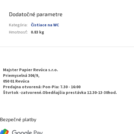
Dodatočné parametre
Kategória
:
Čistiace na WC
Hmotnosť
:
0.83 kg
Z
á
p
ä
Majster Papier Revúca s.r.o.
t
Priemyselná 306/9,
050 01 Revúca
i
Predajna otvorená: Pon-Pia: 7.30 - 16:00
e
Štvrtok -zatvorené.Obedňajšia prestávka 12.30-13-30hod.
Bezpečné platby