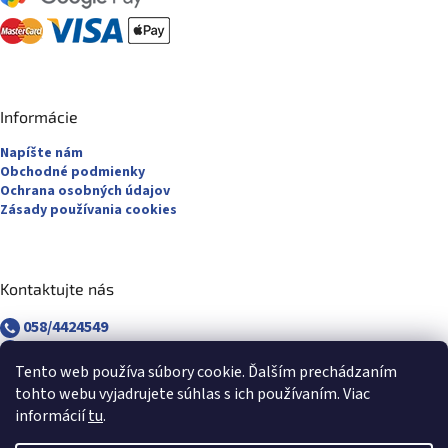
Informácie
Napíšte nám
Obchodné podmienky
Ochrana osobných údajov
Zásady používania cookies
Kontaktujte nás
058/4424549
058/4882830
revuca@majsterpapier.sk
Tento web používa súbory cookie. Ďalším prechádzaním
tohto webu vyjadrujete súhlas s ich používaním. Viac
informácií
tu
.