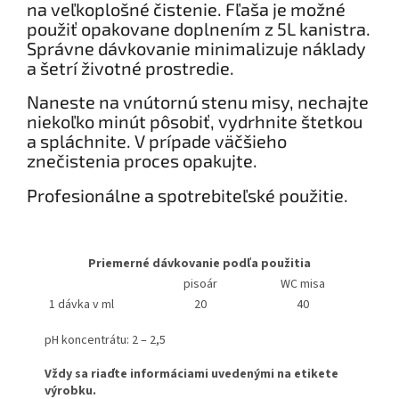
na veľkoplošné čistenie. Fľaša je možné
použiť opakovane doplnením z 5L kanistra.
Správne dávkovanie minimalizuje náklady
a šetrí životné prostredie.
Naneste na vnútornú stenu misy, nechajte
niekoľko minút pôsobiť, vydrhnite štetkou
a spláchnite. V prípade väčšieho
znečistenia proces opakujte.
Profesionálne a spotrebiteľské použitie.
Priemerné dávkovanie podľa použitia
pisoár
WC misa
1 dávka v ml
20
40
pH koncentrátu: 2 – 2,5
Vždy sa riaďte informáciami uvedenými na etikete
výrobku.