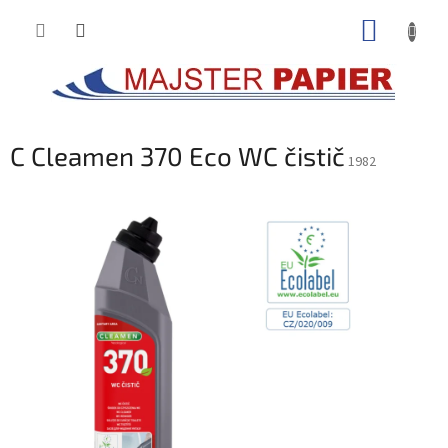
Prejsť
NÁKUP
na
obsah
KOŠÍK
C Cleamen 370 Eco WC čistič
1982